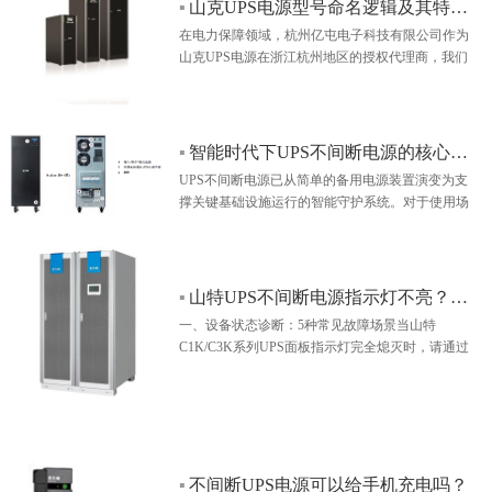
▪
山克UPS电源型号命名逻辑及其特性深度解析
在电力保障领域，杭州亿屯电子科技有限公司作为
山克UPS电源在浙江杭州地区的授权代理商，我们
一直将精力放在怎样为客户挑选合适使用场景的的
UPS电源上面。…
▪
智能时代下UPS不间断电源的核心价值与应用场景解析
UPS不间断电源已从简单的备用电源装置演变为支
撑关键基础设施运行的智能守护系统。对于使用场
景和作用还有很多朋友存在疑惑，今天为您深入解
析…
▪
山特UPS不间断电源指示灯不亮？3分钟排查手册
一、设备状态诊断：5种常见故障场景当山特
C1K/C3K系列UPS面板指示灯完全熄灭时，请通过
以下步骤判断设备状态：1. 应急照明测试 。用手电
筒照射面板观察区，确认非外部光线干扰导致的视
觉误差（常见于STK系列工业机型）2. 运行状态监
听 。将耳朵贴近设备侧部散热孔，正常待机状态下
应能听到： - 50Hz工频变压器的轻微嗡鸣（适用于
城堡/C系列） - 高频机型风扇间歇性转动声（SG系
▪
不间断UPS电源可以给手机充电吗？