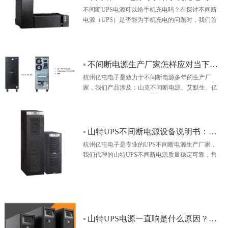
列） -…
不间断UPS电源可以给手机充电吗？在探讨不间断
电源（UPS）是否能为手机充电的问题时，我们首
先要明确UPS的基本功能与设计初衷，再结合手机
的充电需求进行分析。UPS电源的基本功能与特性
不间断电源（UPS）是一种电力保护设备，主要用
于在市电断电时，为计算机、数据中心、医疗设备
▪
不间断电源生产厂家怎样应对当下内卷化的市场
等关键设备提供持续、稳定的电力供应，确保这些
杭州亿屯电子是致力于不间断电源多年的生产厂
设备能够正常运行，避免因突然断电而造成的数据
家，我们产品涉及：山克不间断电源、艾默生、亿
丢失或设备损坏。UPS内部通常包含电池…
顿UPS电源。欢迎您的咨询合作：
13750836693（龚）…
▪
山特UPS不间断电源设备说明书：深度解析与原创内容增强
杭州亿屯电子是专业的UPS不间断电源生产厂家，
我们代理的山特UPS不间断电源质量稳定可靠，售
后搞笑，欢迎咨询：13750836693（龚）…
▪
山特UPS电源一直响是什么原因？怎么解决？