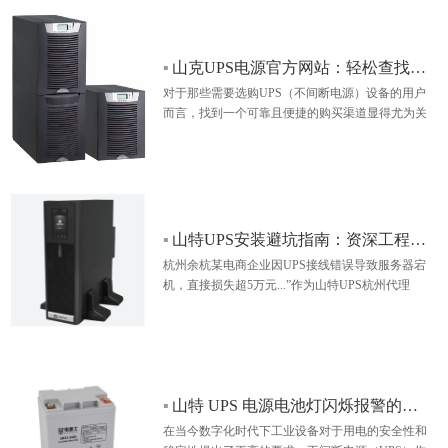
▪
山克UPS电源官方网站：轻松查找各地授权代理商的便捷途径
对于那些需要选购UPS（不间断电源）设备的用户
而言，找到一个可靠且便捷的购买渠道显得尤为关
键。山克UPS电源，作为业界知名的品牌，凭借其
卓越的性能和出色的服务，赢得了市场的广泛赞
誉…
▪
山特UPS安装避坑指南：资深工程师教你3步搞定不间断电源
杭州余杭某电商企业因UPS接线错误导致服务器宕
机，直接损失超5万元...”作为山特UPS杭州代理
商，杭州亿屯电子15年经验总结：90%的安装故障
源于细节疏忽！本文独家公开《山特电源标准化安
装手册》…
▪
山特 UPS 电源电池灯闪烁报警的原因和维修策略｜杭州亿屯电子专业解析
在当今数字化时代下工业设备对于用电的安全性和