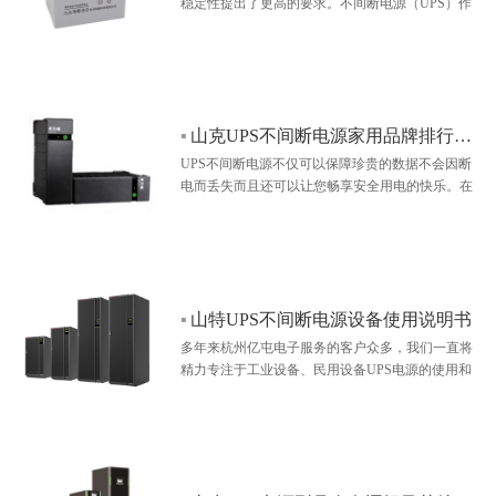
稳定性提出了更高的要求。不间断电源（UPS）作
为最常见的电力保障系统，可以为用电设备提供不
间断的供电保障，是电力设备稳定运行的关键设
备。作为山特 UPS 电源浙江杭州代理商杭州亿屯电
子凭借15年丰富的运维服务经验，对于山特 UPS 电
源使用过程中出现的各类故障都有着解决方案。近
▪
山克UPS不间断电源家用品牌排行：高性价比ups该怎么选
期我们发现很多客户反映电池灯闪烁报警这一故
障。今天将基于杭州亿屯电子在本地积累…
UPS不间断电源不仅可以保障珍贵的数据不会因断
电而丢失而且还可以让您畅享安全用电的快乐。在
众多的家用UPS品牌中，山克UPS作为20多年的老
品牌，性能和高性价比家用usp电源市场占据了不小
的占有率。…
▪
山特UPS不间断电源设备使用说明书
多年来杭州亿屯电子服务的客户众多，我们一直将
精力专注于工业设备、民用设备UPS电源的使用和
专业的不间断电源解决方案上面，通过上面说明书
的介绍相信可以确保您的山特UPS不间断电源设备
始终处于良好的状态…