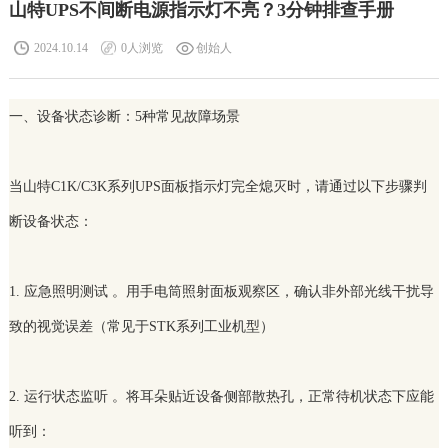
山特UPS不间断电源指示灯不亮？3分钟排查手册
2024.10.14
0
人浏览
创始人
一、设备状态诊断：5种常见故障场景
当山特C1K/C3K系列UPS面板指示灯完全熄灭时，请通过以下步骤判
断设备状态：
1. 应急照明测试 。用手电筒照射面板观察区，确认非外部光线干扰导
致的视觉误差（常见于STK系列工业机型）
2. 运行状态监听 。将耳朵贴近设备侧部散热孔，正常待机状态下应能
听到：