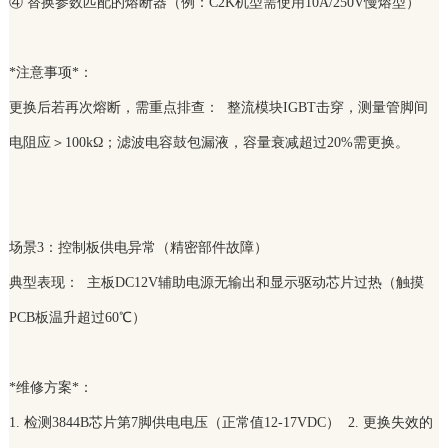
④ 替换参数匹配的熔断器（例：C2K机型需使用10A/250V慢熔型）
*注意事项*：
更换后若再次熔断，需重点排查： 整流模块IGBT击穿，测量管脚间
电阻应＞100kΩ；滤波电容鼓包漏液，容量衰减超过20%需更换。
场景3：控制板供电异常（精密部件故障）
典型表现： 主板DC12V辅助电源无输出和显示驱动芯片过热（触摸
PCB板温升超过60℃）
*维修方案*：
1. 检测3844B芯片第7脚供电电压（正常值12-17VDC） 2. 更换失效的