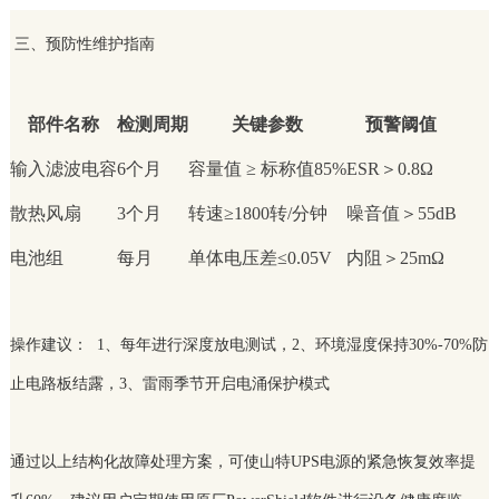
三、预防性维护指南
部件名称
检测周期
关键参数
预警阈值
输入滤波电容
6个月
容量值 ≥ 标称值85%
ESR＞0.8Ω
散热风扇
3个月
转速≥1800转/分钟
噪音值＞55dB
电池组
每月
单体电压差≤0.05V
内阻＞25mΩ
操作建议： 1、每年进行深度放电测试，2、环境湿度保持30%-70%防
止电路板结露，3、雷雨季节开启电涌保护模式
通过以上结构化故障处理方案，可使山特UPS电源的紧急恢复效率提