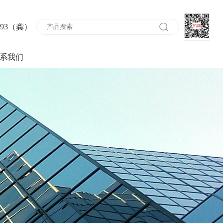
693（龚）
系我们