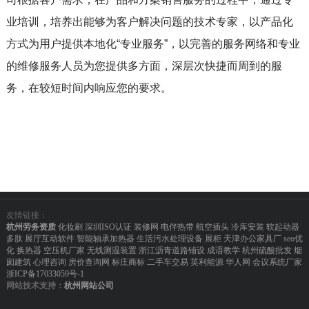
业培训，培养出能够为客户解决问题的技术专家，以产品化
方式为用户提供本地化“专业服务”，以完善的服务网络和专业
的维修服务人员为您提供多方面，深层次快捷而周到的服
务，在较短时间内响应您的要求。
友情链接：
杭州劳务资质
化妆刷
深圳ISO认证
装修网
电伴热带
航空插头
冷库安装
软起动器
多肽
展厅互动软件
智能轴承加热器
生活污水处理设备
展柜
天津办公家具厂
seo优
化
换热器
空压机厂家
无线测温装置
浙江沥青道路铺设
成语教学
杭州硫酸批发
烟
囱建筑
心理咨询
房价查询网
标庄商标
二手车交易
英利能源
华人网
会议系统厂家
浙ICP备17033059号-1
网站技术支持：
杭州网站公司